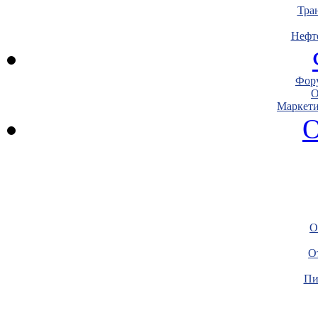
Тра
Нефт
Фору
О
Маркети
О
О
О
Пи