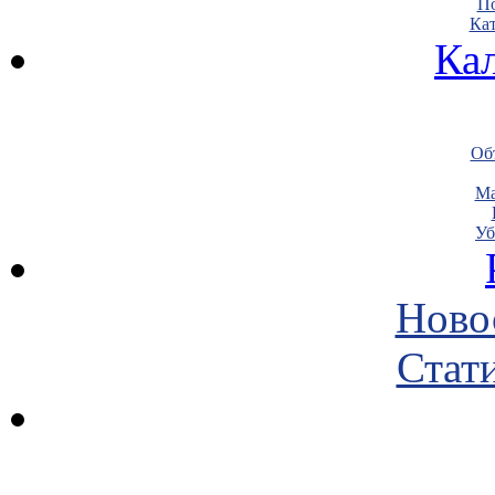
По
Кат
Ка
Объ
Ма
Уб
Ново
Стати