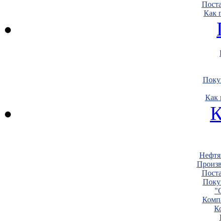
Пост
Как 
Поку
Как 
К
Нефтя
Произв
Пост
Поку
"
Комп
К