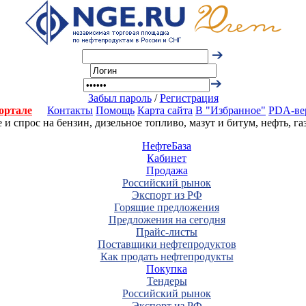
Забыл пароль
/
Регистрация
ортале
Контакты
Помощь
Карта сайта
В "Избранное"
PDA-ве
 спрос на бензин, дизельное топливо, мазут и битум, нефть, г
НефтеБаза
Кабинет
Продажа
Российский рынок
Экспорт из РФ
Горящие предложения
Предложения на сегодня
Прайс-листы
Поставщики нефтепродуктов
Как продать нефтепродукты
Покупка
Тендеры
Российский рынок
Экспорт из РФ