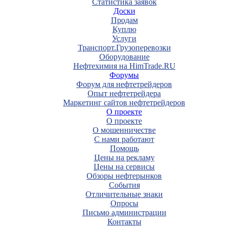
Статистика заявок
Доски
Продам
Куплю
Услуги
Транспорт.Грузоперевозки
Оборудование
Нефтехимия на HimTrade.RU
Форумы
Форум для нефтетрейдеров
Опыт нефтетрейдера
Маркетинг сайтов нефтетрейдеров
О проекте
О проекте
О мошенничестве
С нами работают
Помощь
Цены на рекламу
Цены на сервисы
Обзоры нефтерынков
События
Отличительные знаки
Опросы
Письмо администрации
Контакты