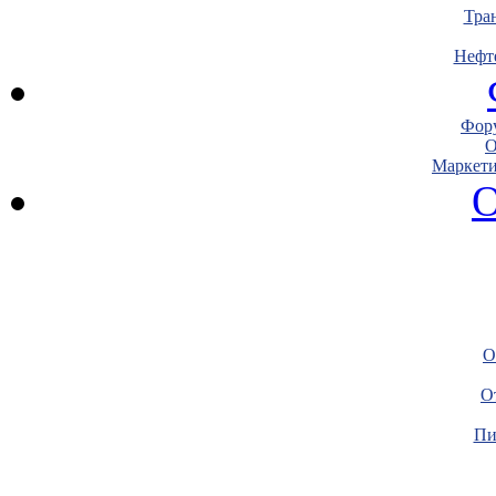
Тра
Нефт
Фору
О
Маркети
О
О
О
Пи