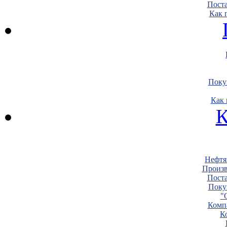
Пост
Как 
Поку
Как 
К
Нефтя
Произв
Пост
Поку
"
Комп
К