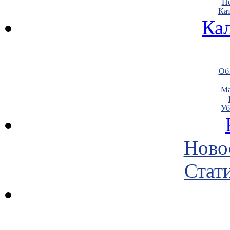
По
Кат
Ка
Объ
Ма
Уб
Ново
Стати