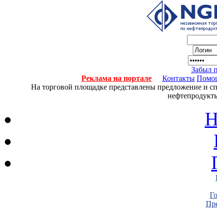
Забыл 
Реклама на портале
Контакты
Помо
На торговой площадке представлены предложение и спро
нефтепродукты
Н
Г
Пре