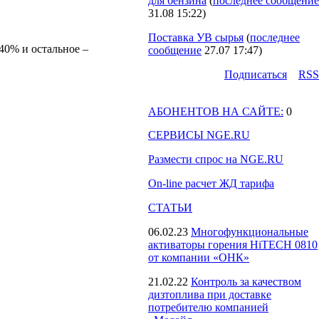
для бензина
(
последнее сообщение
31.08 15:22
)
Поставка УВ сырья
(
последнее
40% и остальное –
сообщение
27.07 17:47
)
Подпиcаться
RSS
АБОНЕНТОВ НА САЙТЕ:
0
СЕРВИСЫ NGE.RU
Размести спрос на NGE.RU
On-line расчет ЖД тарифа
СТАТЬИ
06.02.23
Многофункциональные
активаторы горения HiTECH 0810
от компании «ОНК»
21.02.22
Контроль за качеством
дизтоплива при доставке
потребителю компанией