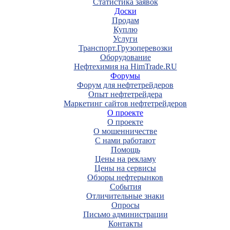
Статистика заявок
Доски
Продам
Куплю
Услуги
Транспорт.Грузоперевозки
Оборудование
Нефтехимия на HimTrade.RU
Форумы
Форум для нефтетрейдеров
Опыт нефтетрейдера
Маркетинг сайтов нефтетрейдеров
О проекте
О проекте
О мошенничестве
С нами работают
Помощь
Цены на рекламу
Цены на сервисы
Обзоры нефтерынков
События
Отличительные знаки
Опросы
Письмо администрации
Контакты