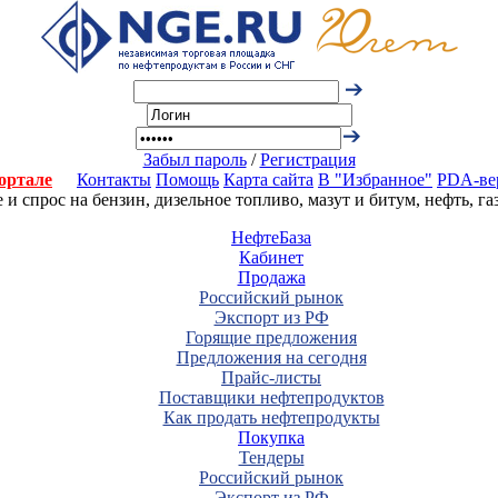
Забыл пароль
/
Регистрация
ортале
Контакты
Помощь
Карта сайта
В "Избранное"
PDA-ве
 спрос на бензин, дизельное топливо, мазут и битум, нефть, г
НефтеБаза
Кабинет
Продажа
Российский рынок
Экспорт из РФ
Горящие предложения
Предложения на сегодня
Прайс-листы
Поставщики нефтепродуктов
Как продать нефтепродукты
Покупка
Тендеры
Российский рынок
Экспорт из РФ