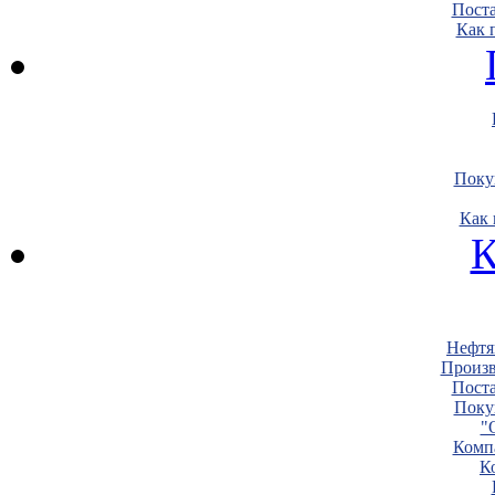
Пост
Как 
Поку
Как 
К
Нефтя
Произв
Пост
Поку
"
Комп
К