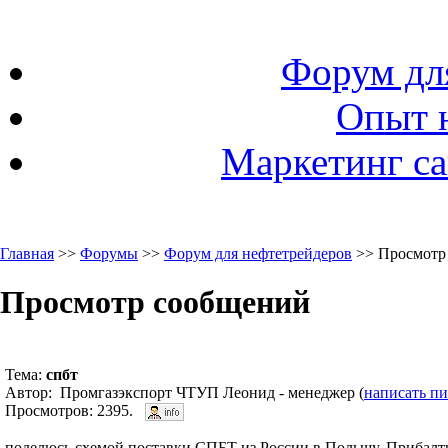
Форум дл
Опыт 
Маркетинг са
Главная
>>
Форумы
>>
Форум для нефтетрейдеров
>> Просмотр
Просмотр сообщений
Тема:
спбт
Автор: Промгазэкспорт ЧТУП Леонид - менеджер (
написать п
Просмотров: 2395.
поделюсь схемой поставки СПБТ из России в Польшу, Прибалти