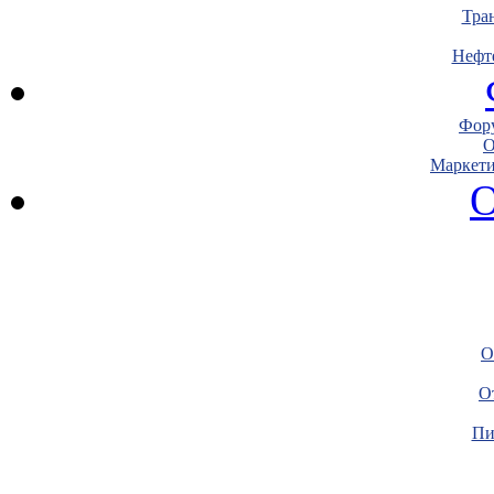
Тра
Нефт
Фору
О
Маркети
О
О
О
Пи