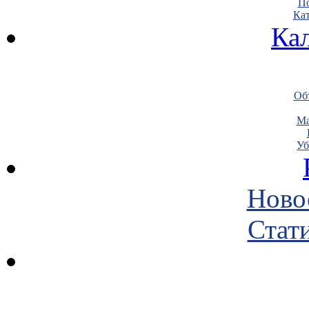
По
Кат
Ка
Объ
Ма
Уб
Ново
Стати