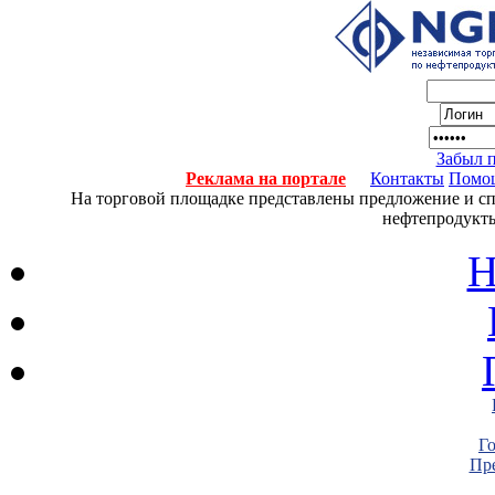
Забыл 
Реклама на портале
Контакты
Помо
На торговой площадке представлены предложение и спро
нефтепродукты
Н
Г
Пре