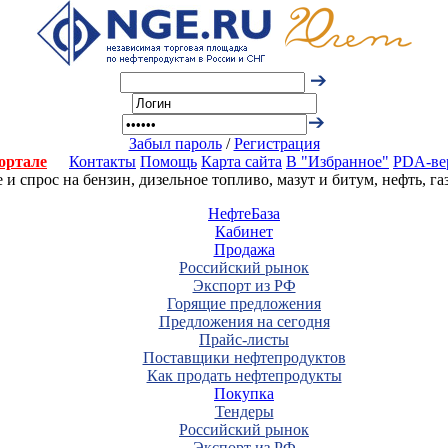
Забыл пароль
/
Регистрация
ортале
Контакты
Помощь
Карта сайта
В "Избранное"
PDA-ве
 спрос на бензин, дизельное топливо, мазут и битум, нефть, г
НефтеБаза
Кабинет
Продажа
Российский рынок
Экспорт из РФ
Горящие предложения
Предложения на сегодня
Прайс-листы
Поставщики нефтепродуктов
Как продать нефтепродукты
Покупка
Тендеры
Российский рынок
Экспорт из РФ