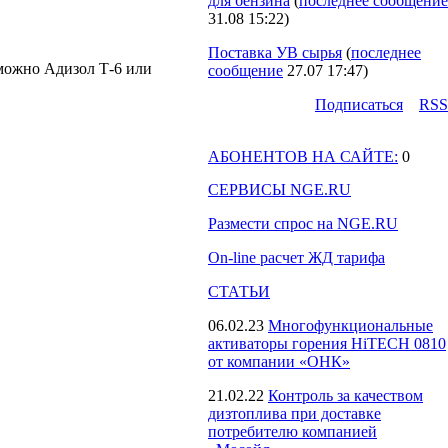
для бензина
(
последнее сообщение
31.08 15:22
)
Поставка УВ сырья
(
последнее
можно Адизол Т-6 или
сообщение
27.07 17:47
)
Подпиcаться
RSS
АБОНЕНТОВ НА САЙТЕ:
0
СЕРВИСЫ NGE.RU
Размести спрос на NGE.RU
On-line расчет ЖД тарифа
СТАТЬИ
06.02.23
Многофункциональные
активаторы горения HiTECH 0810
от компании «ОНК»
21.02.22
Контроль за качеством
дизтоплива при доставке
потребителю компанией