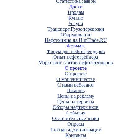
Статистика заявок
Доски
Продам
Куплю
Услуги
Транспорт.Грузоперевозки
Оборудование
Нефтехимия на HimTrade.RU
Форумы
Форум для нефтетрейдеров
Опыт нефтетрейдера
Маркетинг сайтов нефтетрейдеров
О проекте
О проекте
О мошенничестве
С нами работают
Помощь
Цены на рекламу
Цены на сервисы
Обзоры нефтерынков
События
Отличительные знаки
Опросы
Письмо администрации
Контакты