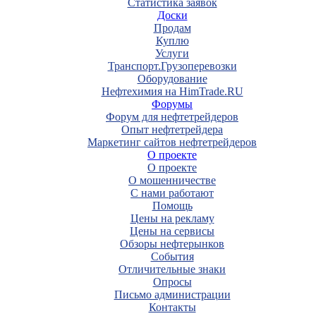
Статистика заявок
Доски
Продам
Куплю
Услуги
Транспорт.Грузоперевозки
Оборудование
Нефтехимия на HimTrade.RU
Форумы
Форум для нефтетрейдеров
Опыт нефтетрейдера
Маркетинг сайтов нефтетрейдеров
О проекте
О проекте
О мошенничестве
С нами работают
Помощь
Цены на рекламу
Цены на сервисы
Обзоры нефтерынков
События
Отличительные знаки
Опросы
Письмо администрации
Контакты