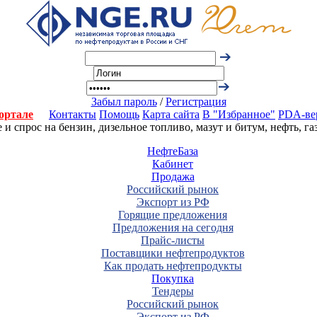
Забыл пароль
/
Регистрация
ортале
Контакты
Помощь
Карта сайта
В "Избранное"
PDA-ве
 спрос на бензин, дизельное топливо, мазут и битум, нефть, г
НефтеБаза
Кабинет
Продажа
Российский рынок
Экспорт из РФ
Горящие предложения
Предложения на сегодня
Прайс-листы
Поставщики нефтепродуктов
Как продать нефтепродукты
Покупка
Тендеры
Российский рынок
Экспорт из РФ