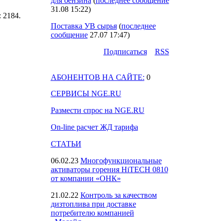
для бензина
(
последнее сообщение
31.08 15:22
)
: 2184.
Поставка УВ сырья
(
последнее
сообщение
27.07 17:47
)
Подпиcаться
RSS
АБОНЕНТОВ НА САЙТЕ:
0
СЕРВИСЫ NGE.RU
Размести спрос на NGE.RU
On-line расчет ЖД тарифа
СТАТЬИ
06.02.23
Многофункциональные
активаторы горения HiTECH 0810
от компании «ОНК»
21.02.22
Контроль за качеством
дизтоплива при доставке
потребителю компанией