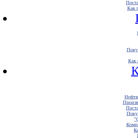
Пост
Как 
Поку
Как 
К
Нефтя
Произв
Пост
Поку
"
Комп
К