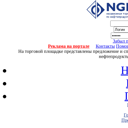
Забыл 
Реклама на портале
Контакты
Помо
На торговой площадке представлены предложение и спро
нефтепродукты
Н
Г
Пре