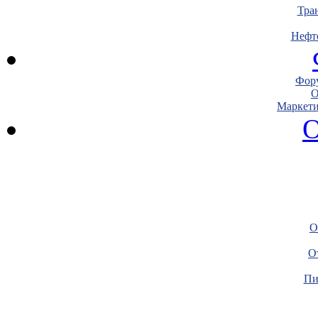
Тра
Нефт
Фору
О
Маркети
О
О
О
Пи