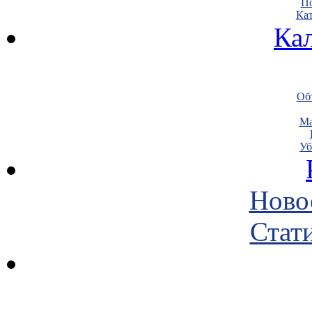
По
Кат
Ка
Объ
Ма
Уб
Ново
Стати