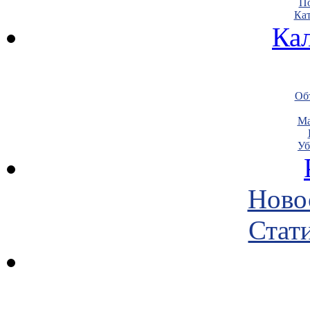
По
Кат
Ка
Объ
Ма
Уб
Ново
Стати