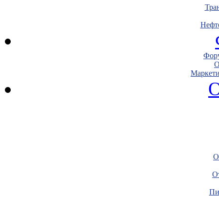
Тра
Нефт
Фору
О
Маркети
О
О
О
Пи