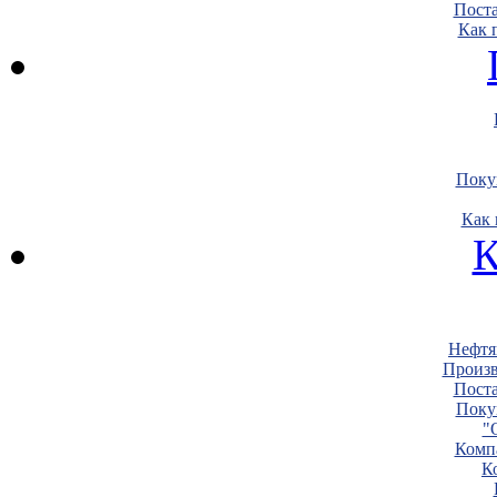
Пост
Как 
Поку
Как 
К
Нефтя
Произв
Пост
Поку
"
Комп
К