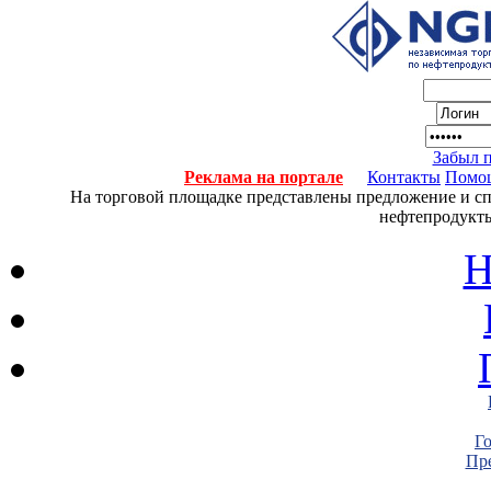
Забыл 
Реклама на портале
Контакты
Помо
На торговой площадке представлены предложение и спро
нефтепродукты
Н
Г
Пре