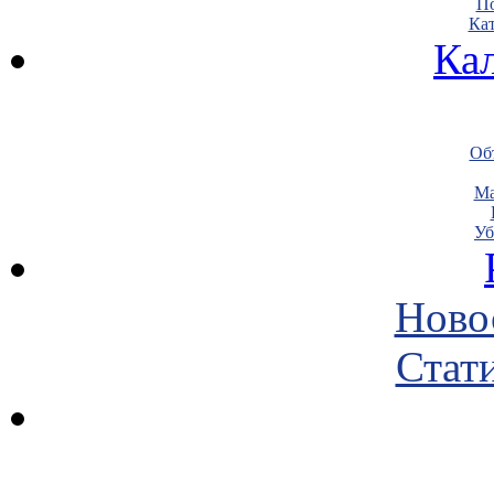
По
Кат
Ка
Объ
Ма
Уб
Ново
Стати