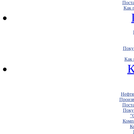
Пост
Как 
Поку
Как 
К
Нефтя
Произв
Пост
Поку
"
Комп
К