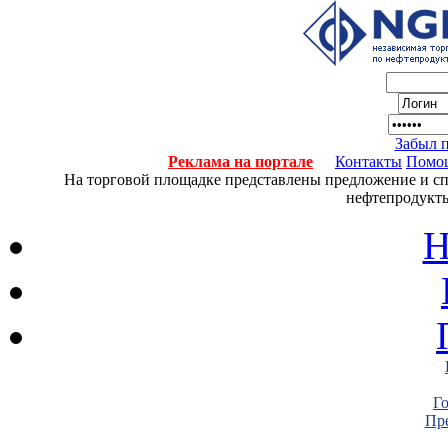
Забыл 
Реклама на портале
Контакты
Помо
На торговой площадке представлены предложение и спро
нефтепродукты
Н
Г
Пре