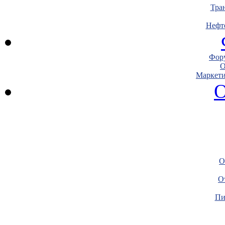
Тра
Нефт
Фору
О
Маркети
О
О
О
Пи