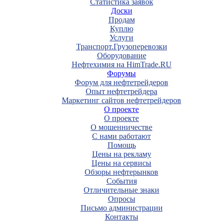
Статистика заявок
Доски
Продам
Куплю
Услуги
Транспорт.Грузоперевозки
Оборудование
Нефтехимия на HimTrade.RU
Форумы
Форум для нефтетрейдеров
Опыт нефтетрейдера
Маркетинг сайтов нефтетрейдеров
О проекте
О проекте
О мошенничестве
С нами работают
Помощь
Цены на рекламу
Цены на сервисы
Обзоры нефтерынков
События
Отличительные знаки
Опросы
Письмо администрации
Контакты