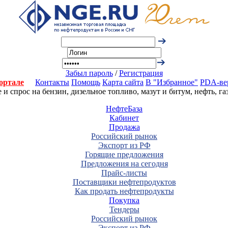
Забыл пароль
/
Регистрация
ортале
Контакты
Помощь
Карта сайта
В "Избранное"
PDA-ве
 спрос на бензин, дизельное топливо, мазут и битум, нефть, г
НефтеБаза
Кабинет
Продажа
Российский рынок
Экспорт из РФ
Горящие предложения
Предложения на сегодня
Прайс-листы
Поставщики нефтепродуктов
Как продать нефтепродукты
Покупка
Тендеры
Российский рынок
Экспорт из РФ