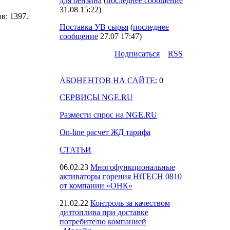
для бензина
(
последнее сообщение
31.08 15:22
)
ов: 1397.
Поставка УВ сырья
(
последнее
сообщение
27.07 17:47
)
Подпиcаться
RSS
АБОНЕНТОВ НА САЙТЕ:
0
СЕРВИСЫ NGE.RU
Размести спрос на NGE.RU
On-line расчет ЖД тарифа
СТАТЬИ
06.02.23
Многофункциональные
активаторы горения HiTECH 0810
от компании «ОНК»
21.02.22
Контроль за качеством
дизтоплива при доставке
потребителю компанией