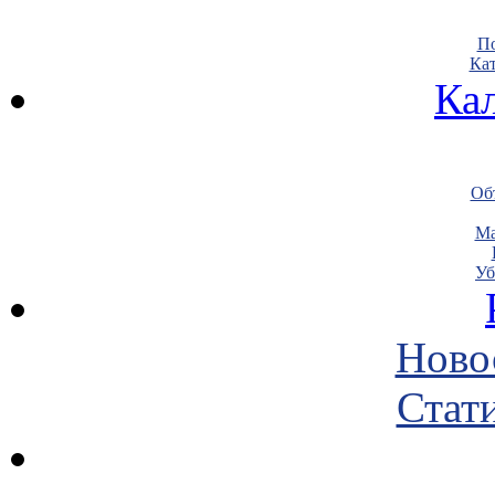
По
Кат
Ка
Объ
Ма
Уб
Ново
Стати