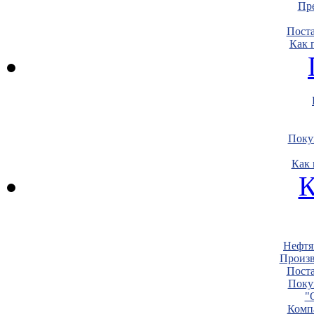
Пре
Пост
Как 
Поку
Как 
К
Нефтя
Произв
Пост
Поку
"
Комп