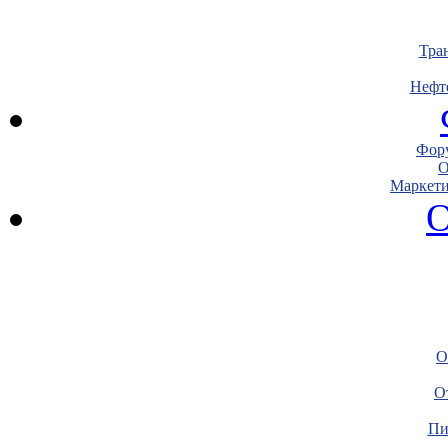
Тра
Нефт
Фору
О
Маркети
О
О
О
Пи