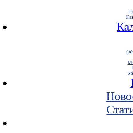
По
Кат
Ка
Объ
Ма
Уб
Ново
Стати