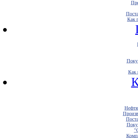
Пре
Пост
Как 
Поку
Как 
К
Нефтя
Произв
Пост
Поку
"
Комп