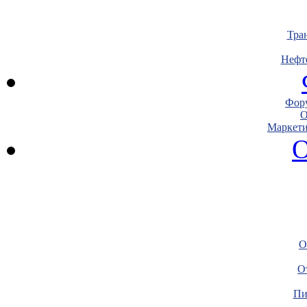
Тра
Нефт
Фору
О
Маркети
О
О
О
Пи