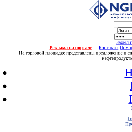
Забыл 
Реклама на портале
Контакты
Помо
На торговой площадке представлены предложение и спро
нефтепродукты
Н
Г
Пре