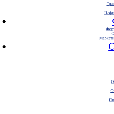
Тра
Нефт
Фору
О
Маркети
О
О
О
Пи