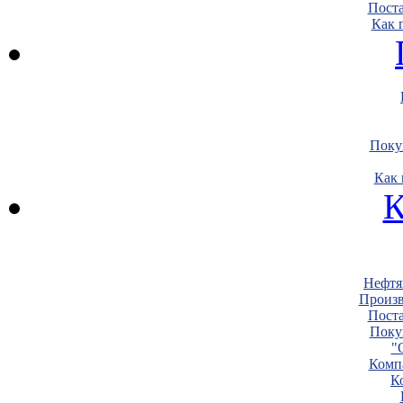
Пост
Как 
Поку
Как 
К
Нефтя
Произв
Пост
Поку
"
Комп
К