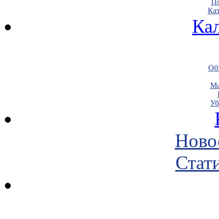
По
Кат
Ка
Объ
Ма
Уб
Ново
Стати