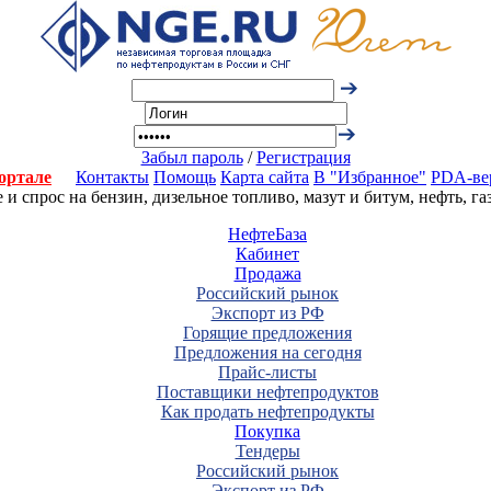
Забыл пароль
/
Регистрация
ортале
Контакты
Помощь
Карта сайта
В "Избранное"
PDA-ве
 спрос на бензин, дизельное топливо, мазут и битум, нефть, г
НефтеБаза
Кабинет
Продажа
Российский рынок
Экспорт из РФ
Горящие предложения
Предложения на сегодня
Прайс-листы
Поставщики нефтепродуктов
Как продать нефтепродукты
Покупка
Тендеры
Российский рынок
Экспорт из РФ