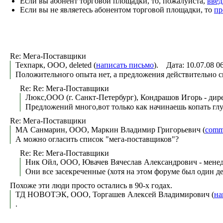
Если вы абонент торговой площадки, то, пожалуйста,
введ
Если вы не являетесь абонентом торговой площадки, то
пр
Re: Мега-Поставщики
Техпарк, ООО, deleted (
написать письмо
). Дата: 10.07.08 
Положительного опыта нет, а предложения действительно с
Re: Re: Мега-Поставщики
Люкс,ООО (г. Санкт-Петербург), Кондрашов Игорь - дире
Предложений много,вот только как начинаешь копать глу
Re: Мега-Поставщики
МА Санмарин, ООО, Маркин Владимир Григорьевич (
comm
А можно огласить список "мега-поставщиков"?
Re: Re: Мега-Поставщики
Ник Ойл, ООО, Ювачев Вячеслав Александрович - менед
Они все засекреченные (хотя на этом форуме был один де
Похоже эти люди просто остались в 90-х годах.
ТД НОВОТЭК, ООО, Торгашев Алексей Владимирович (
на
.