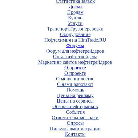
Статистика заявок
Доски
Продам
Куплю
Услуги
Транспорт.Грузоперевозки
Оборудование
Нефтехимия на HimTrade.RU
Форумы
Форум для нефтетрейдеров
Опыт нефтетрейдера
Маркетинг сайтов нефтетрейдеров
О проекте
О проекте
О мошенничестве
С нами работают
Помощь
Цены на рекламу
Цены на сервисы
Обзоры нефтерынков
События
Отличительные знаки
Опросы
Письмо администрации
Контакты