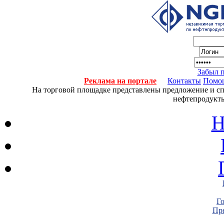
Забыл 
Реклама на портале
Контакты
Помо
На торговой площадке представлены предложение и спро
нефтепродукты
Н
Г
Пре