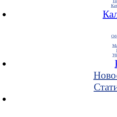
По
Кат
Ка
Объ
Ма
Уб
Ново
Стати