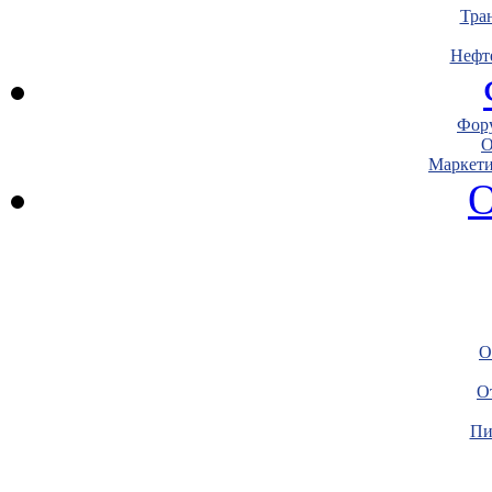
Тра
Нефт
Фору
О
Маркети
О
О
О
Пи