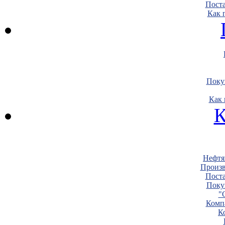
Пост
Как 
Поку
Как 
К
Нефтя
Произв
Пост
Поку
"
Комп
К