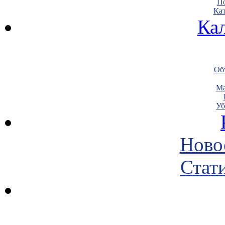
По
Кат
Ка
Объ
Ма
Уб
Ново
Стати