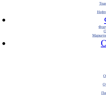
Тра
Нефт
Фору
О
Маркети
О
О
О
Пи