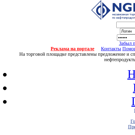
Забыл 
Реклама на портале
Контакты
Помо
На торговой площадке представлены предложение и спро
нефтепродукты
Н
Г
Пре