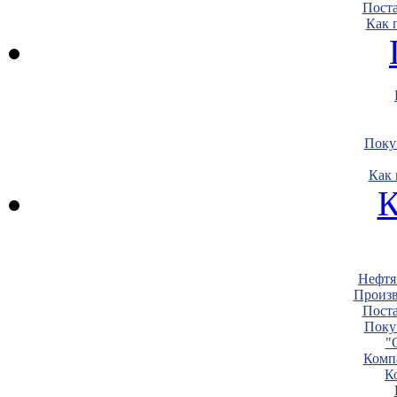
Пост
Как 
Поку
Как 
К
Нефтя
Произв
Пост
Поку
"
Комп
К