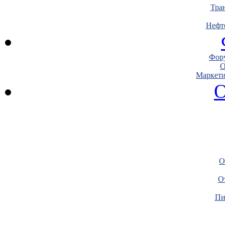
Тра
Нефт
Фору
О
Маркети
О
О
О
Пи