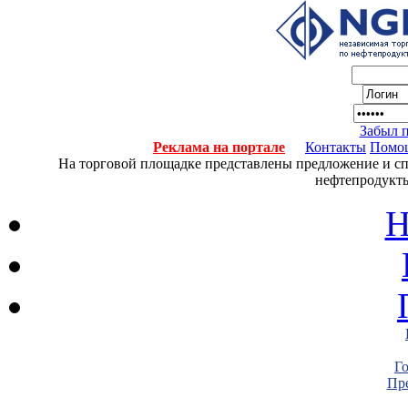
Забыл 
Реклама на портале
Контакты
Помо
На торговой площадке представлены предложение и спро
нефтепродукты
Н
Г
Пре