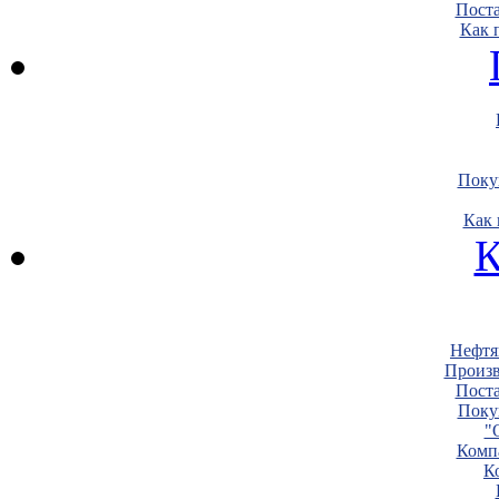
Пост
Как 
Поку
Как 
К
Нефтя
Произв
Пост
Поку
"
Комп
К