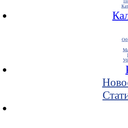
По
Кат
Ка
Объ
Ма
Уб
Ново
Стати