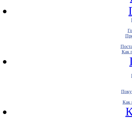
Г
Пре
Пост
Как 
Поку
Как 
К