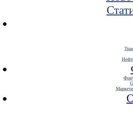
Стати
Тра
Нефт
Фору
О
Маркети
О