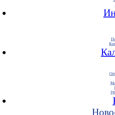
Ин
По
Кат
Ка
Объ
Ма
Уб
Ново