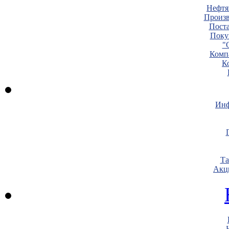
Нефтя
Произв
Пост
Поку
"
Комп
К
Инф
Т
Акц