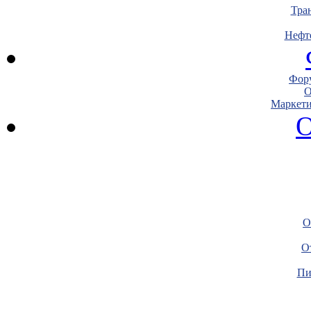
Тра
Нефт
Фору
О
Маркети
О
О
О
Пи