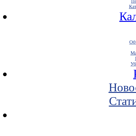
По
Кат
Ка
Объ
Ма
Уб
Ново
Стати