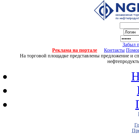
Забыл 
Реклама на портале
Контакты
Помо
На торговой площадке представлены предложение и спро
нефтепродукты
Н
Г
Пре