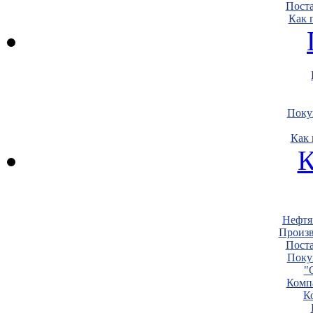
Пост
Как 
Поку
Как 
К
Нефтя
Произв
Пост
Поку
"
Комп
К