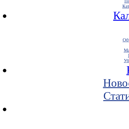
По
Кат
Ка
Объ
Ма
Уб
Ново
Стати