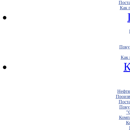
Пост
Как 
Поку
Как 
К
Нефтя
Произв
Пост
Поку
"
Комп
К