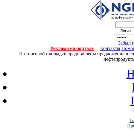
Забыл 
Реклама на портале
Контакты
Помо
На торговой площадке представлены предложение и спро
нефтепродукты
Н
Г
Пре