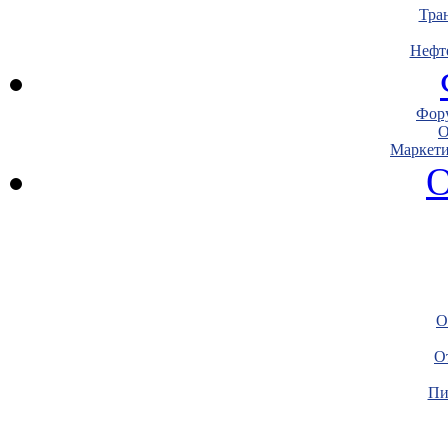
Тра
Нефт
Фору
О
Маркети
О
О
О
Пи