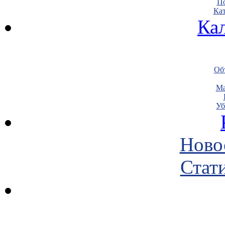
По
Кат
Ка
Объ
Ма
Уб
Ново
Стати