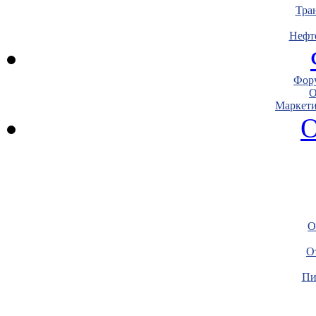
Тра
Нефт
Фору
О
Маркети
О
О
О
Пи