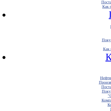
Пост
Как 
Поку
Как 
К
Нефтя
Произв
Пост
Поку
"
Комп
К