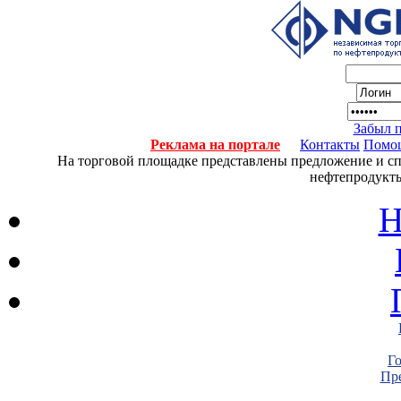
Забыл 
Реклама на портале
Контакты
Помо
На торговой площадке представлены предложение и спро
нефтепродукты
Н
Г
Пре