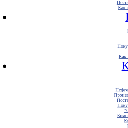
Пост
Как 
Поку
Как 
К
Нефтя
Произв
Пост
Поку
"
Комп
К