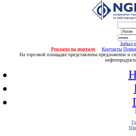
Забыл 
Реклама на портале
Контакты
Помо
На торговой площадке представлены предложение и спро
нефтепродукты
Н
Г
Пре