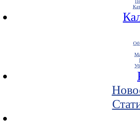
По
Кат
Ка
Объ
Ма
Уб
Ново
Стати