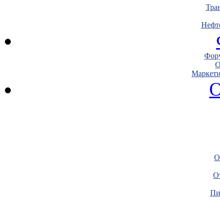
Тра
Нефт
Фору
О
Маркети
О
О
О
Пи