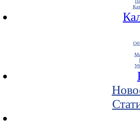
По
Кат
Ка
Объ
Ма
Уб
Ново
Стати