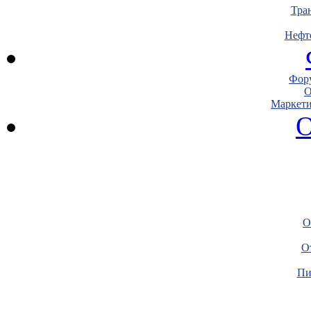
Тра
Нефт
Фору
О
Маркети
О
О
О
Пи