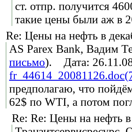
ст. отпр. получится 460
такие цены были аж в 20
Re: Цены на нефть в дека
AS Parex Bank, Вадим Те
письмо
). Дата: 26.11.0
fr_44614_20081126.doc(
предполагаю, что пойдё
62$ по WTI, а потом пог
Re: Re: Цены на нефть в
Транзитсервисресурс,