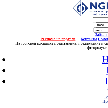
Забыл 
Реклама на портале
Контакты
Помо
На торговой площадке представлены предложение и спро
нефтепродукты
Н
Г
Пре