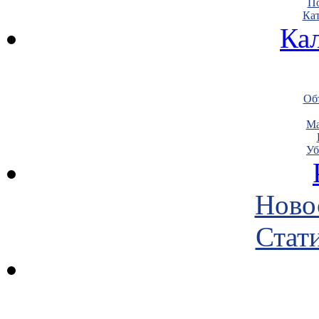
По
Кат
Ка
Объ
Ма
Уб
Ново
Стати