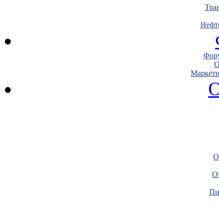
Тра
Нефт
Фору
О
Маркети
О
О
О
Пи