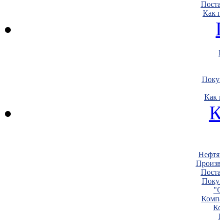
Пост
Как 
Поку
Как 
К
Нефтя
Произв
Пост
Поку
"
Комп
К