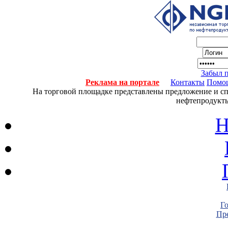
Забыл 
Реклама на портале
Контакты
Помо
На торговой площадке представлены предложение и спро
нефтепродукты
Н
Г
Пре