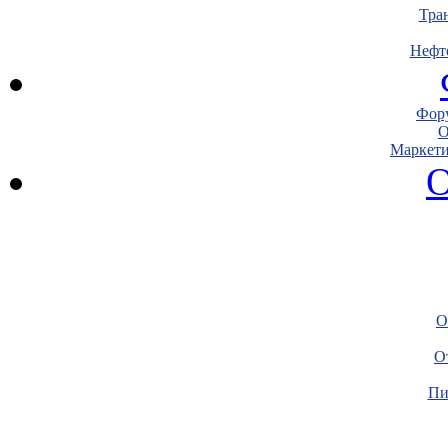
Тра
Нефт
Фору
О
Маркети
О
О
О
Пи