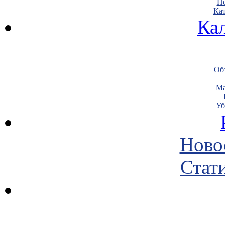
По
Кат
Ка
Объ
Ма
Уб
Ново
Стати