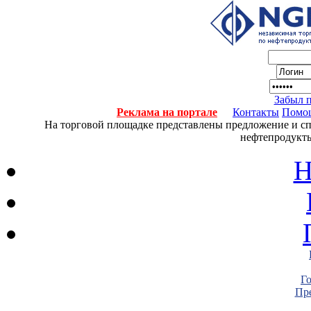
Забыл 
Реклама на портале
Контакты
Помо
На торговой площадке представлены предложение и спро
нефтепродукты
Н
Г
Пре