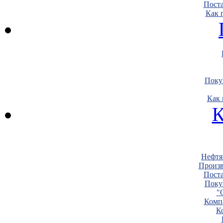
Пост
Как 
Поку
Как 
К
Нефтя
Произв
Пост
Поку
"
Комп
К