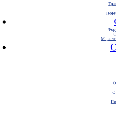
Тра
Нефт
Фору
О
Маркети
О
О
О
Пи