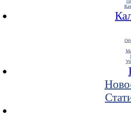
По
Кат
Ка
Объ
Ма
Уб
Ново
Стати