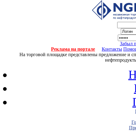
Забыл 
Реклама на портале
Контакты
Помо
На торговой площадке представлены предложение и спро
нефтепродукты
Н
Г
Пре