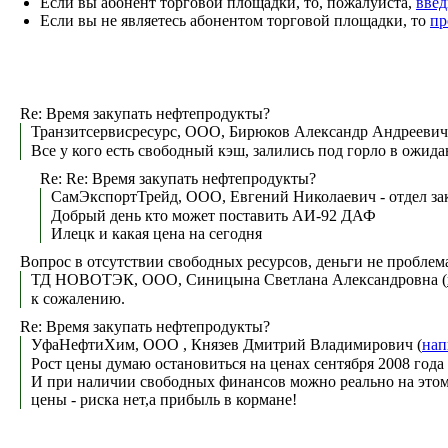
Если вы абонент торговой площадки, то, пожалуйста,
введ
Если вы не являетесь абонентом торговой площадки, то
пр
Re: Время закупать нефтепродукты?
Транзитсервисресурс, ООО, Бирюков Александр Андреевич
Все у кого есть свободный кэш, залились под горло в ожида
Re: Re: Время закупать нефтепродукты?
СамЭкспортТрейд, ООО, Евгений Николаевич - отдел за
Добрый день кто может поставить АИ-92 ДАФ
Илецк и какая цена на сегодня
Вопрос в отсутствии свободных ресурсов, деньги не проблема
ТД НОВОТЭК, ООО, Синицына Светлана Александровна (
к сожалению.
Re: Время закупать нефтепродукты?
УфаНефтиХим, ООО , Князев Дмитрий Владимирович (
нап
Рост цены думаю остановиться на ценах сентября 2008 года 
И при наличии свободных финансов можно реально на этом 
цены - риска нет,а прибыль в кормане!