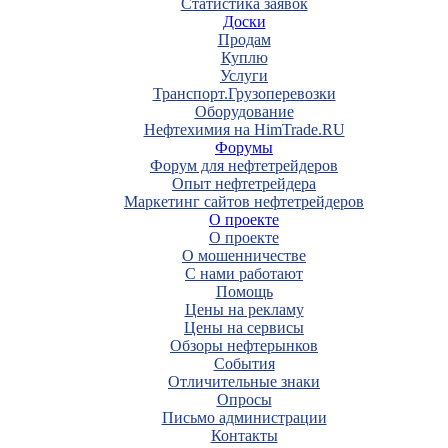
Статистика заявок
Доски
Продам
Куплю
Услуги
Транспорт.Грузоперевозки
Оборудование
Нефтехимия на HimTrade.RU
Форумы
Форум для нефтетрейдеров
Опыт нефтетрейдера
Маркетинг сайтов нефтетрейдеров
О проекте
О проекте
О мошенничестве
С нами работают
Помощь
Цены на рекламу
Цены на сервисы
Обзоры нефтерынков
События
Отличительные знаки
Опросы
Письмо администрации
Контакты