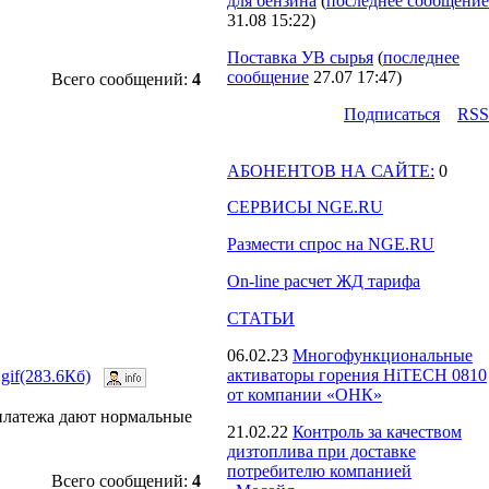
для бензина
(
последнее сообщение
31.08 15:22
)
Поставка УВ сырья
(
последнее
сообщение
27.07 17:47
)
Всего сообщений:
4
Подпиcаться
RSS
АБОНЕНТОВ НА САЙТЕ:
0
СЕРВИСЫ NGE.RU
Размести спрос на NGE.RU
On-line расчет ЖД тарифа
СТАТЬИ
06.02.23
Многофункциональные
активаторы горения HiTECH 0810
gif(283.6Кб)
от компании «ОНК»
 платежа дают нормальные
21.02.22
Контроль за качеством
дизтоплива при доставке
потребителю компанией
Всего сообщений:
4