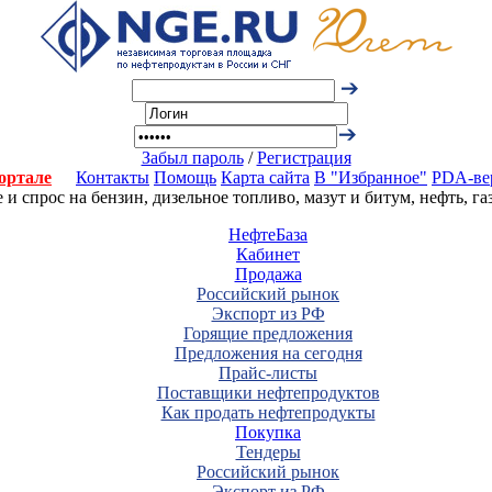
Забыл пароль
/
Регистрация
ортале
Контакты
Помощь
Карта сайта
В "Избранное"
PDA-ве
 спрос на бензин, дизельное топливо, мазут и битум, нефть, г
НефтеБаза
Кабинет
Продажа
Российский рынок
Экспорт из РФ
Горящие предложения
Предложения на сегодня
Прайс-листы
Поставщики нефтепродуктов
Как продать нефтепродукты
Покупка
Тендеры
Российский рынок
Экспорт из РФ