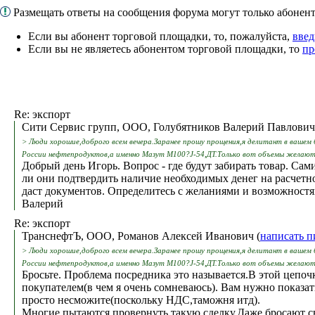
Размещать ответы на сообщения форума могут только абоне
Если вы абонент торговой площадки, то, пожалуйста,
введ
Если вы не являетесь абонентом торговой площадки, то
пр
Re: экспорт
Сити Сервис групп, ООО, Голубятников Валерий Павлович
> Люди хорошие,доброго всем вечера.Заранее прошу прощения,я делитант в вашем 
России нефтепродуктов,а именно Мазут М100?J-54,ДТ.Только вот объемы желают 
Добрый день Игорь. Вопрос - где будут забирать товар. Сам
ли они подтвердить наличие необходимых денег на расчетном
даст документов. Определитесь с желаниями и возможностям
Валерий
Re: экспорт
ТранснефтЪ, ООО, Романов Алексей Иванович (
написать п
> Люди хорошие,доброго всем вечера.Заранее прошу прощения,я делитант в вашем 
России нефтепродуктов,а именно Мазут М100?J-54,ДТ.Только вот объемы желают 
Бросьте. Проблема посредника это называется.В этой цепочк
покупателем(в чем я очень сомневаюсь). Вам нужно показат
просто несможите(поскольку НДС,таможня итд).
Многие пытаются провернуть такую сделку.Даже бросают св