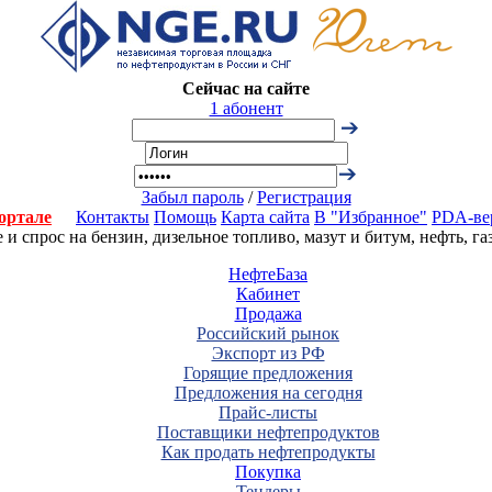
Сейчас на сайте
1 абонент
Забыл пароль
/
Регистрация
ортале
Контакты
Помощь
Карта сайта
В "Избранное"
PDA-ве
 спрос на бензин, дизельное топливо, мазут и битум, нефть, г
НефтеБаза
Кабинет
Продажа
Российский рынок
Экспорт из РФ
Горящие предложения
Предложения на сегодня
Прайс-листы
Поставщики нефтепродуктов
Как продать нефтепродукты
Покупка
Тендеры