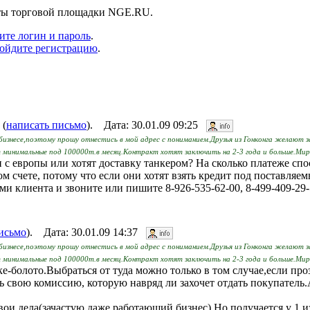
нты торговой площадки NGE.RU.
ите логин и пароль
.
ойдите регистрацию
.
 (
написать письмо
). Дата: 30.01.09 09:25
бизнесе,поэтому прошу отнестись в мой адрес с пониманием.Друзья из Гонконга желают 
минимальные под 100000т.в месяц.Контракт хотят заключить на 2-3 года и больше.Мир
и с европы или хотят доставку танкером? На сколько платеже сп
 счете, потому что если они хотят взять кредит под поставляем
и клиента и звоните или пишите 8-926-535-62-00, 8-499-409-29-
исьмо
). Дата: 30.01.09 14:37
бизнесе,поэтому прошу отнестись в мой адрес с пониманием.Друзья из Гонконга желают 
минимальные под 100000т.в месяц.Контракт хотят заключить на 2-3 года и больше.Мир
е-болото.Выбраться от туда можно только в том случае,если про
ь свою комиссию, которую навряд ли захочет отдать покупатель.А
ои дела(зачастую даже работающий бизнес).Но получается у 1 из