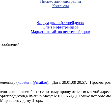
Письмо администрации
Контакты
Форум для нефтетрейдеров
Опыт нефтетрейдера
Маркетинг сайтов нефтетрейдеров
 сообщений
енеджер (
kubaturin@mail.ru
). Дата: 29.01.09 20:57. Просмотро
елитант в вашем бизнесе,поэтому прошу отнестись в мой адрес
нефтепродуктов,а именно Мазут М100?J-54,ДТ.Только вот объе
е.Мир вашему дому.Игорь.