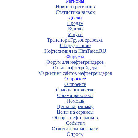
Регионы
Новости регионов
Статистика заявок
Доски
Продам
Куплю
Услуги
Транспорт.Грузоперевозки
Оборудование
Нефтехимия на HimTrade.RU
Форумы
Форум для нефтетрейдеров
Опыт нефтетрейдера
Маркетинг сайтов нефтетрейдеров
О проекте
О проекте
О мошенничестве
С нами работают
Помощь
Цены на рекламу
Цены на сервисы
Обзоры нефтерынков
События
Отличительные знаки
Опросы