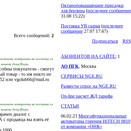
Октаноповышающие присадки
для бензина
(
последнее сообщение
31.08 15:22
)
Поставка УВ сырья
(
последнее
сообщение
27.07 17:47
)
Всего сообщений:
2
Подпиcаться
RSS
АБОНЕНТОВ НА САЙТЕ:
1
заключить контракты на поставку из
 вашему дому.Игорь.
АО ПГК
, Москва
особны покупатели - смогут
ый товар - то им никто не
СЕРВИСЫ NGE.RU
52 или vgolub66@mail.ru
Размести спрос на NGE.RU
On-line расчет ЖД тарифа
заключить контракты на поставку из
СТАТЬИ
 вашему дому.Игорь.
зрачен диалог с
06.02.23
Многофункциональные
 с продавца вы взять её
активаторы горения HiTECH 0810
от компании «ОНК»
 1000.