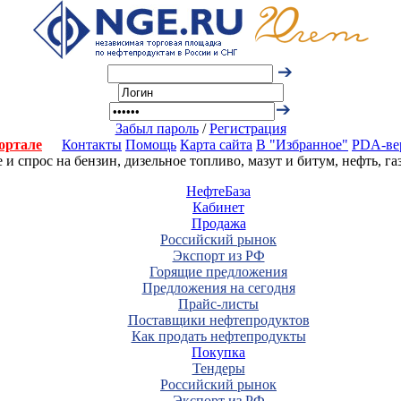
Забыл пароль
/
Регистрация
ортале
Контакты
Помощь
Карта сайта
В "Избранное"
PDA-ве
 спрос на бензин, дизельное топливо, мазут и битум, нефть, г
НефтеБаза
Кабинет
Продажа
Российский рынок
Экспорт из РФ
Горящие предложения
Предложения на сегодня
Прайс-листы
Поставщики нефтепродуктов
Как продать нефтепродукты
Покупка
Тендеры
Российский рынок
Экспорт из РФ