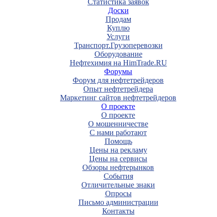
Статистика заявок
Доски
Продам
Куплю
Услуги
Транспорт.Грузоперевозки
Оборудование
Нефтехимия на HimTrade.RU
Форумы
Форум для нефтетрейдеров
Опыт нефтетрейдера
Маркетинг сайтов нефтетрейдеров
О проекте
О проекте
О мошенничестве
С нами работают
Помощь
Цены на рекламу
Цены на сервисы
Обзоры нефтерынков
События
Отличительные знаки
Опросы
Письмо администрации
Контакты