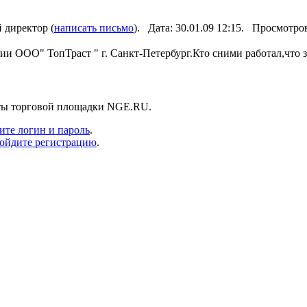
 директор (
написать письмо
). Дата: 30.01.09 12:15. Просмотр
и ООО" ТопТраст " г. Санкт-Петербург.Кто сними работал,что з
нты торговой площадки NGE.RU.
ите логин и пароль
.
ойдите регистрацию
.