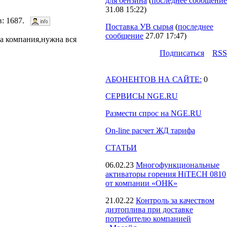
для бензина
(
последнее сообщение
31.08 15:22
)
ов: 1687.
Поставка УВ сырья
(
последнее
сообщение
27.07 17:47
)
а компания,нужна вся
Подпиcаться
RSS
АБОНЕНТОВ НА САЙТЕ:
0
СЕРВИСЫ NGE.RU
Размести спрос на NGE.RU
On-line расчет ЖД тарифа
СТАТЬИ
06.02.23
Многофункциональные
активаторы горения HiTECH 0810
от компании «ОНК»
21.02.22
Контроль за качеством
дизтоплива при доставке
потребителю компанией