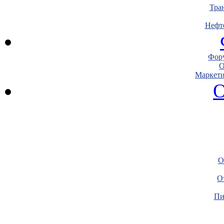
Тра
Нефт
Фору
О
Маркети
О
О
О
Пи