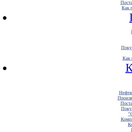
Пост
Как 
Поку
Как 
К
Нефтя
Произв
Пост
Поку
"
Комп
К