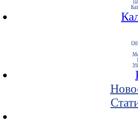
По
Кат
Ка
Объ
Ма
Уб
Ново
Стати