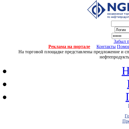
Забыл 
Реклама на портале
Контакты
Помо
На торговой площадке представлены предложение и спро
нефтепродукты
Н
Г
Пре