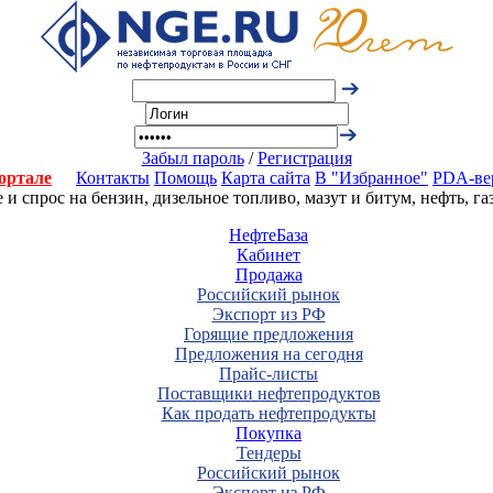
Забыл пароль
/
Регистрация
ортале
Контакты
Помощь
Карта сайта
В "Избранное"
PDA-ве
 спрос на бензин, дизельное топливо, мазут и битум, нефть, г
НефтеБаза
Кабинет
Продажа
Российский рынок
Экспорт из РФ
Горящие предложения
Предложения на сегодня
Прайс-листы
Поставщики нефтепродуктов
Как продать нефтепродукты
Покупка
Тендеры
Российский рынок
Экспорт из РФ