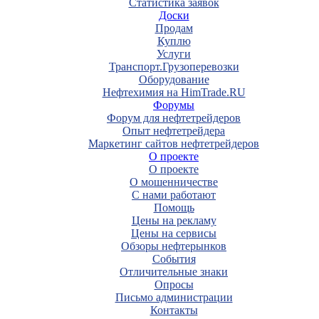
Статистика заявок
Доски
Продам
Куплю
Услуги
Транспорт.Грузоперевозки
Оборудование
Нефтехимия на HimTrade.RU
Форумы
Форум для нефтетрейдеров
Опыт нефтетрейдера
Маркетинг сайтов нефтетрейдеров
О проекте
О проекте
О мошенничестве
С нами работают
Помощь
Цены на рекламу
Цены на сервисы
Обзоры нефтерынков
События
Отличительные знаки
Опросы
Письмо администрации
Контакты