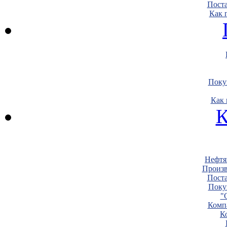
Пост
Как 
Поку
Как 
К
Нефтя
Произв
Пост
Поку
"
Комп
К