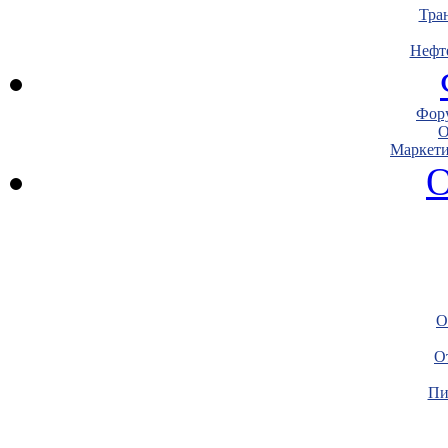
Тра
Нефт
Фору
О
Маркети
О
О
О
Пи