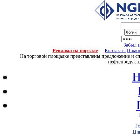
Забыл 
Реклама на портале
Контакты
Помо
На торговой площадке представлены предложение и спро
нефтепродукты
Н
Г
Пре