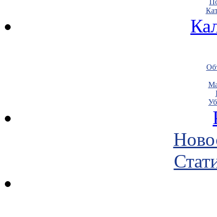
По
Кат
Ка
Объ
Ма
Уб
Ново
Стати