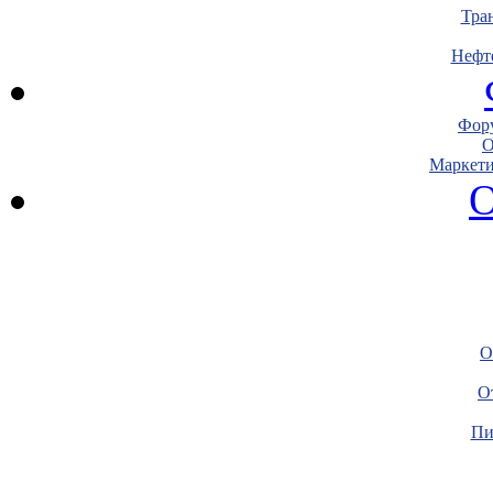
Тра
Нефт
Фору
О
Маркети
О
О
О
Пи