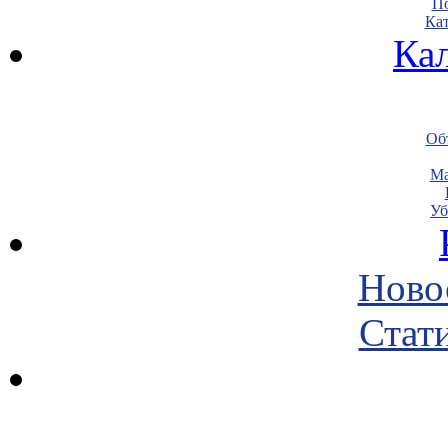
По
Кат
Ка
Объ
Ма
Уб
Ново
Стати