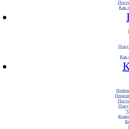
Пост
Как 
Поку
Как 
К
Нефтя
Произв
Пост
Поку
"
Комп
К