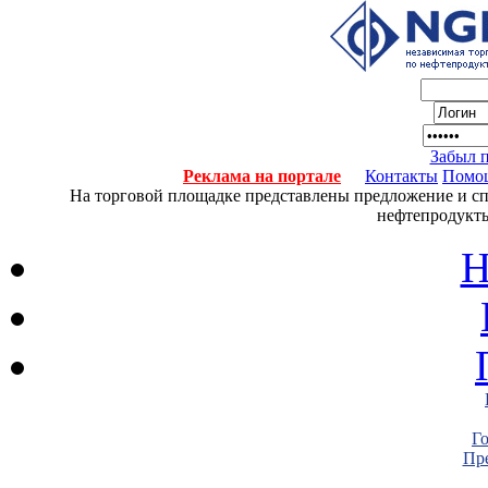
Забыл 
Реклама на портале
Контакты
Помо
На торговой площадке представлены предложение и спро
нефтепродукты
Н
Г
Пре