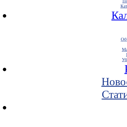
По
Кат
Ка
Объ
Ма
Уб
Ново
Стати