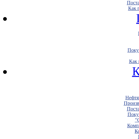
Пост
Как 
Поку
Как 
К
Нефтя
Произв
Пост
Поку
"
Комп
К