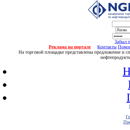
Забыл 
Реклама на портале
Контакты
Помо
На торговой площадке представлены предложение и спро
нефтепродукты
Н
Г
Пре