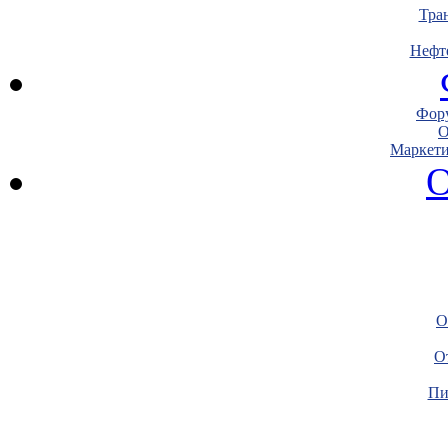
Тра
Нефт
Фору
О
Маркети
О
О
О
Пи