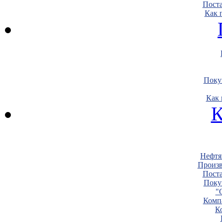
Пост
Как 
Поку
Как 
К
Нефтя
Произв
Пост
Поку
"
Комп
К