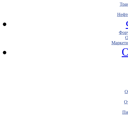
Тра
Нефт
Фору
О
Маркети
О
О
О
Пи