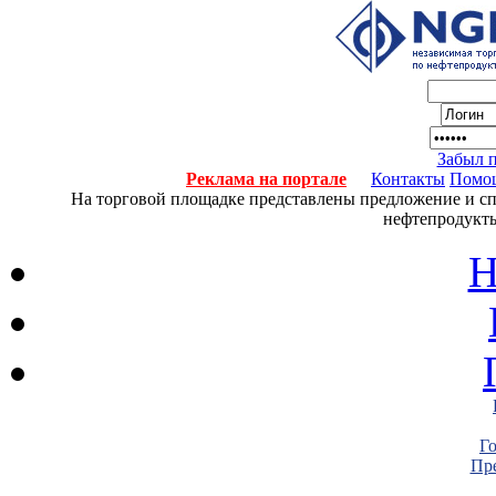
Забыл 
Реклама на портале
Контакты
Помо
На торговой площадке представлены предложение и спро
нефтепродукты
Н
Г
Пре