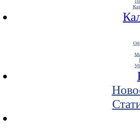
По
Кат
Ка
Объ
Ма
Уб
Ново
Стати