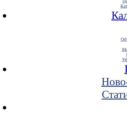
По
Кат
Ка
Объ
Ма
Уб
Ново
Стати