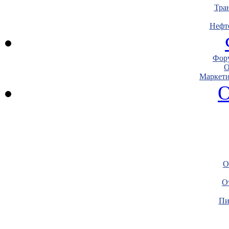
Тра
Нефт
Фору
О
Маркети
О
О
О
Пи