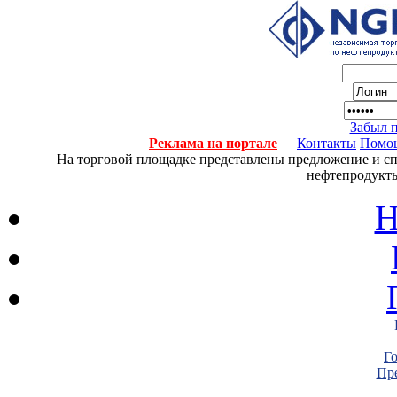
Забыл 
Реклама на портале
Контакты
Помо
На торговой площадке представлены предложение и спро
нефтепродукты
Н
Г
Пре