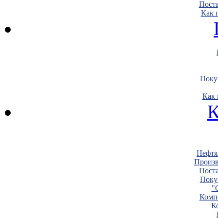
Пост
Как 
Поку
Как 
К
Нефтя
Произв
Пост
Поку
"
Комп
К