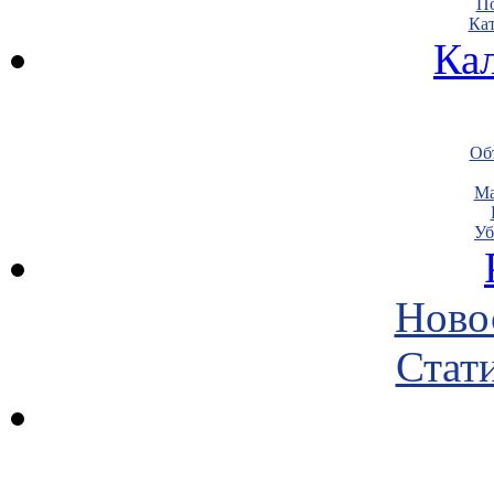
По
Кат
Ка
Объ
Ма
Уб
Ново
Стати