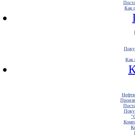
Пост
Как 
Поку
Как 
К
Нефтя
Произв
Пост
Поку
"
Комп
К