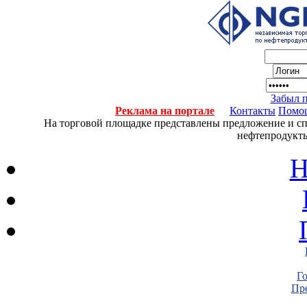
Забыл 
Реклама на портале
Контакты
Помо
На торговой площадке представлены предложение и спро
нефтепродукты
Н
Г
Пре