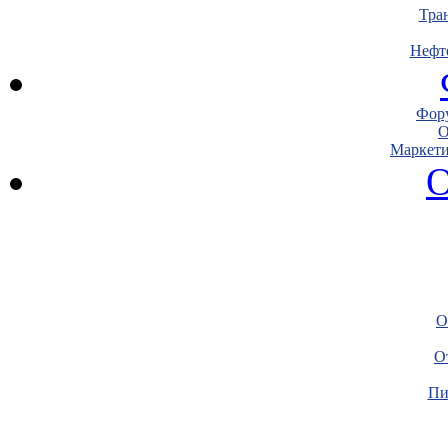
Тра
Нефт
Фору
О
Маркети
О
О
О
Пи