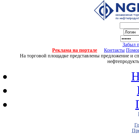
Забыл 
Реклама на портале
Контакты
Помо
На торговой площадке представлены предложение и спро
нефтепродукты
Н
Г
Пре