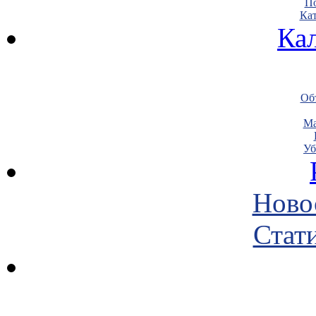
По
Кат
Ка
Объ
Ма
Уб
Ново
Стати