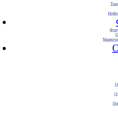
Тра
Нефт
Фору
О
Маркети
О
О
О
Пи