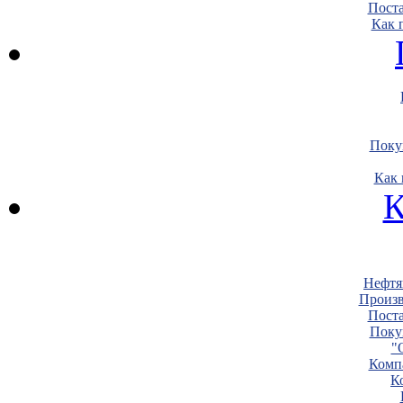
Пост
Как 
Поку
Как 
К
Нефтя
Произв
Пост
Поку
"
Комп
К