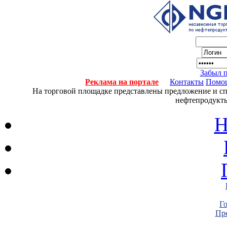
Забыл 
Реклама на портале
Контакты
Помо
На торговой площадке представлены предложение и спро
нефтепродукты
Н
Г
Пре