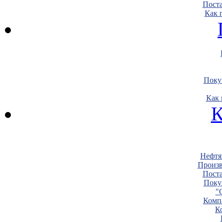
Пост
Как 
Поку
Как 
К
Нефтя
Произв
Пост
Поку
"
Комп
К