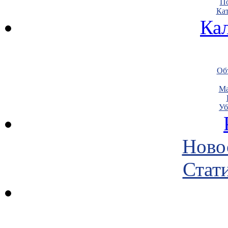
По
Кат
Ка
Объ
Ма
Уб
Ново
Стати