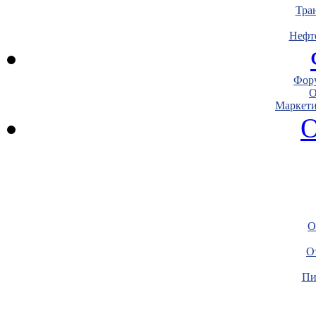
Тра
Нефт
Фору
О
Маркети
О
О
О
Пи