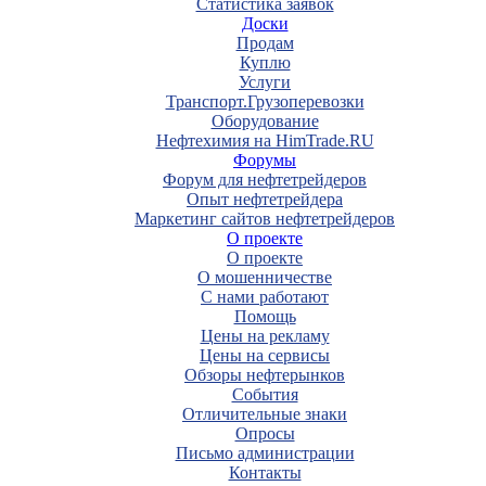
Статистика заявок
Доски
Продам
Куплю
Услуги
Транспорт.Грузоперевозки
Оборудование
Нефтехимия на HimTrade.RU
Форумы
Форум для нефтетрейдеров
Опыт нефтетрейдера
Маркетинг сайтов нефтетрейдеров
О проекте
О проекте
О мошенничестве
С нами работают
Помощь
Цены на рекламу
Цены на сервисы
Обзоры нефтерынков
События
Отличительные знаки
Опросы
Письмо администрации
Контакты