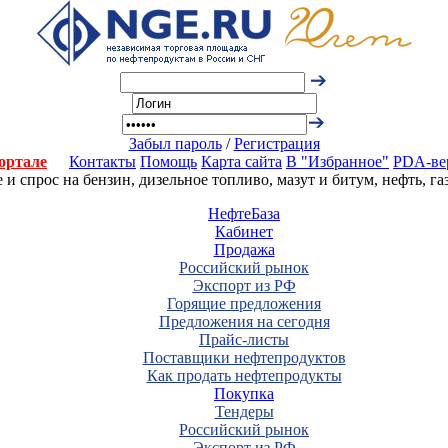
Забыл пароль
/
Регистрация
ортале
Контакты
Помощь
Карта сайта
В "Избранное"
PDA-ве
 спрос на бензин, дизельное топливо, мазут и битум, нефть, г
НефтеБаза
Кабинет
Продажа
Российский рынок
Экспорт из РФ
Горящие предложения
Предложения на сегодня
Прайс-листы
Поставщики нефтепродуктов
Как продать нефтепродукты
Покупка
Тендеры
Российский рынок
Экспорт из РФ