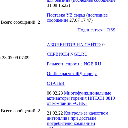
для бензина
(
последнее сообщение
31.08 15:22
)
Поставка УВ сырья
(
последнее
сообщение
27.07 17:47
)
Всего сообщений:
2
Подпиcаться
RSS
АБОНЕНТОВ НА САЙТЕ:
0
СЕРВИСЫ NGE.RU
: 28.05.09 07:09
Размести спрос на NGE.RU
On-line расчет ЖД тарифа
СТАТЬИ
06.02.23
Многофункциональные
активаторы горения HiTECH 0810
от компании «ОНК»
Всего сообщений:
2
21.02.22
Контроль за качеством
дизтоплива при доставке
потребителю компанией