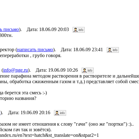
ь письмо
). Дата: 18.06.09 20:03
800тн.
ектор (
написать письмо
). Дата: 18.06.09 23:41
переработки , грубо говоря.
 (
info@nge.ru
). Дата: 19.06.09 10:26
ение парафина методом растворения в растворителе и дальнейше
ны, обработка сжиженным газом и т.д.) представляет собой сме
 берется эта смесь :-)
историю названия?
о
). Дата: 19.06.09 20:16
азом не имеет отношения к слову "гачи" (оно же "портки") :)..
йском гач так и зовётся).
andex.ru/en?text=hatch&st_translate=on&stpar2=1