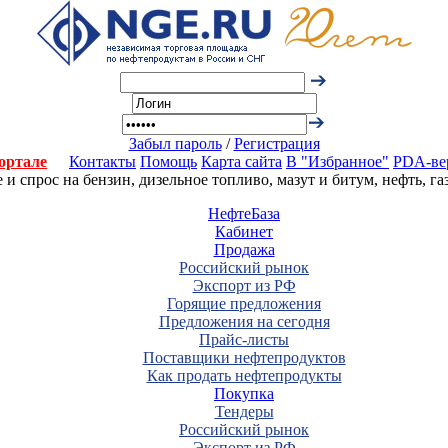
Забыл пароль
/
Регистрация
ортале
Контакты
Помощь
Карта сайта
В "Избранное"
PDA-ве
 спрос на бензин, дизельное топливо, мазут и битум, нефть, г
НефтеБаза
Кабинет
Продажа
Российский рынок
Экспорт из РФ
Горящие предложения
Предложения на сегодня
Прайс-листы
Поставщики нефтепродуктов
Как продать нефтепродукты
Покупка
Тендеры
Российский рынок
Экспорт из РФ