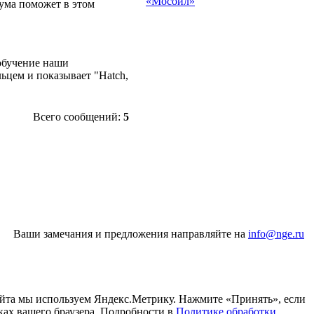
«Мосойл»
рума поможет в этом
 обучение наши
ьцем и показывает "Hatch,
Всего сообщений:
5
Ваши замечания и предложения направляйте на
info@nge.ru
айта мы используем Яндекс.Метрику. Нажмите «Принять», если
ках вашего браузера. Подробности в
Политике обработки