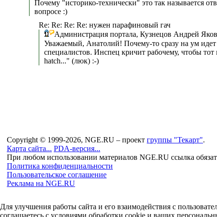
Почему "историко-технически" это так называется отв
вопросе :)
Re: Re: Re: Re: нужен парафиновый гач
Администрация портала, Кузнецов Андрей Яков
Уважаемый, Анатолий! Почему-то сразу на ум идет
специалистов. Инспец кричит рабочему, чтобы тот 
hatch..." (люк) :-)
Copyright © 1999-2026, NGE.RU – проект
группы "Текарт"
.
Карта сайта...
PDA-версия...
При любом использовании материалов NGE.RU ссылка обязат
Политика конфиденциальности
Пользовательское соглашение
Реклама на NGE.RU
Для улучшения работы сайта и его взаимодействия с пользоват
соглашаетесь с условиями обработки cookie и ваших персональн