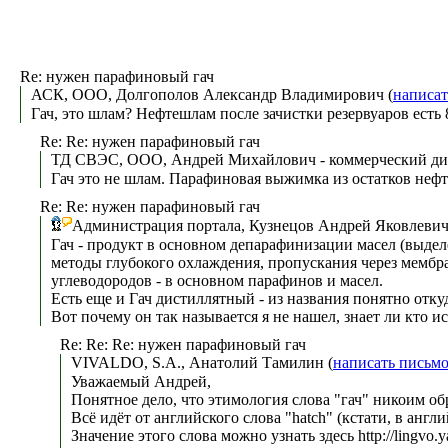
Re: нужен парафиновый гач
АСК, ООО, Долгополов Александр Владимирович (
написат
Гач, это шлам? Нефтешлам после зачистки резервуаров есть 
Re: Re: нужен парафиновый гач
ТД СВЭС, ООО, Андрей Михайлович - коммерческий дир
Гач это не шлам. Парафиновая выжимка из остатков нефте
Re: Re: нужен парафиновый гач
Администрация портала, Кузнецов Андрей Яковлевич
Гач - продукт в основном депарафинизации масел (выдел
методы глубокого охлаждения, пропускания через мембра
углеводородов - в основном парафинов и масел.
Есть еще и Гач дистиллятный - из названия понятно откуда
Вот почему он так называется я не нашел, знает ли кто 
Re: Re: Re: нужен парафиновый гач
VIVALDO, S.A., Анатолий Тамилин (
написать письм
Уважаемый Андрей,
Понятное дело, что этимология слова "гач" никоим обр
Всё идёт от английского слова "hatch" (кстати, в англи
Значение этого слова можно узнать здесь http://lingvo.y