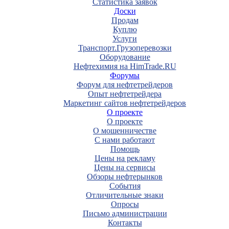
Статистика заявок
Доски
Продам
Куплю
Услуги
Транспорт.Грузоперевозки
Оборудование
Нефтехимия на HimTrade.RU
Форумы
Форум для нефтетрейдеров
Опыт нефтетрейдера
Маркетинг сайтов нефтетрейдеров
О проекте
О проекте
О мошенничестве
С нами работают
Помощь
Цены на рекламу
Цены на сервисы
Обзоры нефтерынков
События
Отличительные знаки
Опросы
Письмо администрации
Контакты