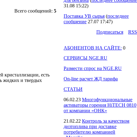
для бензина
(
последнее сообщение
31.08 15:22
)
Всего сообщений:
5
Поставка УВ сырья
(
последнее
сообщение
27.07 17:47
)
Подпиcаться
RSS
АБОНЕНТОВ НА САЙТЕ:
0
СЕРВИСЫ NGE.RU
Размести спрос на NGE.RU
й кристаллизации, есть
On-line расчет ЖД тарифа
сь жидких и твердых
СТАТЬИ
06.02.23
Многофункциональные
активаторы горения HiTECH 0810
от компании «ОНК»
21.02.22
Контроль за качеством
дизтоплива при доставке
потребителю компанией