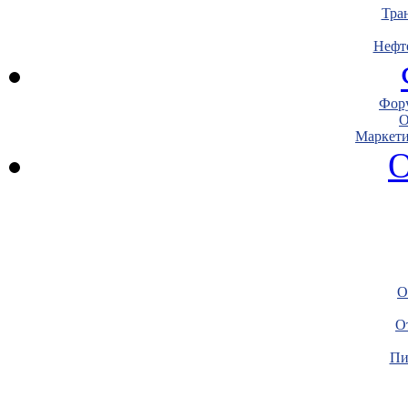
Тра
Нефт
Фору
О
Маркети
О
О
О
Пи