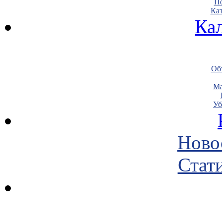
По
Кат
Ка
Объ
Ма
Уб
Ново
Стати