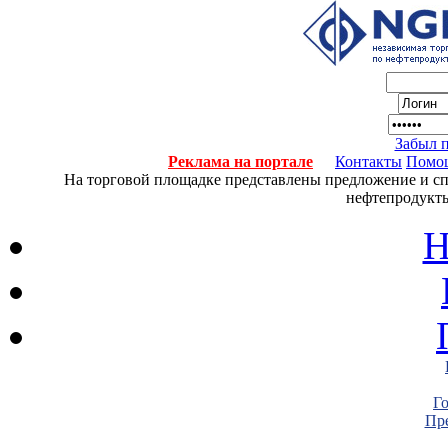
Забыл 
Реклама на портале
Контакты
Помо
На торговой площадке представлены предложение и спро
нефтепродукты
Н
Г
Пре