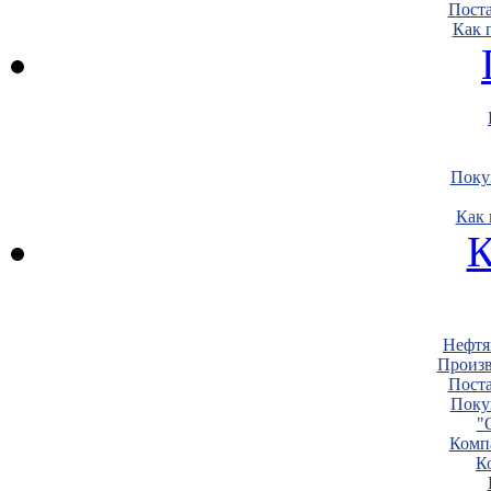
Пост
Как 
Поку
Как 
К
Нефтя
Произв
Пост
Поку
"
Комп
К