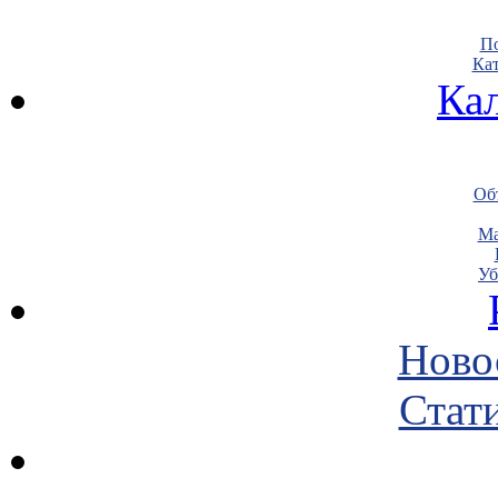
По
Кат
Ка
Объ
Ма
Уб
Ново
Стати