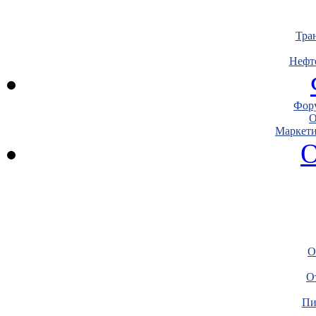
Тра
Нефт
Фору
О
Маркети
О
О
О
Пи