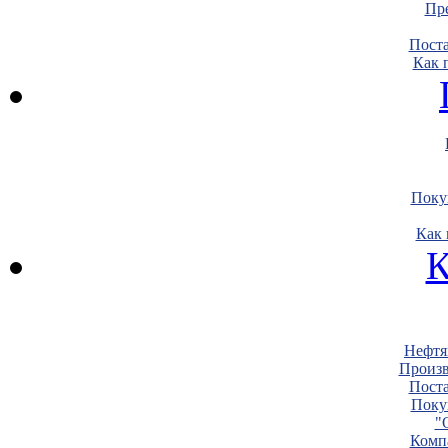
Пре
Пост
Как 
Поку
Как 
К
Нефтя
Произв
Пост
Поку
"
Комп