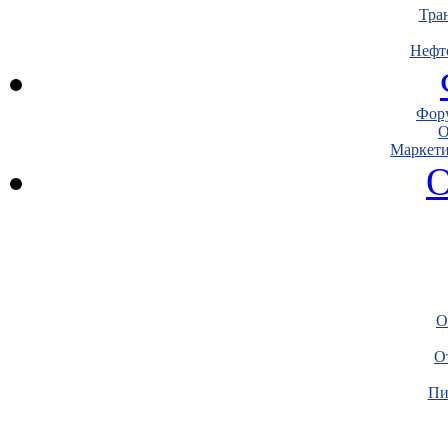
Тра
Нефт
Фору
О
Маркети
О
О
О
Пи