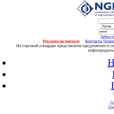
Забыл 
Реклама на портале
Контакты
Помо
На торговой площадке представлены предложение и спро
нефтепродукты
Н
Г
Пре