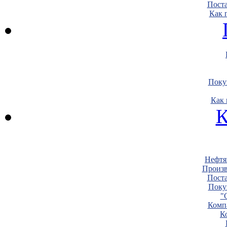
Пост
Как 
Поку
Как 
К
Нефтя
Произв
Пост
Поку
"
Комп
К