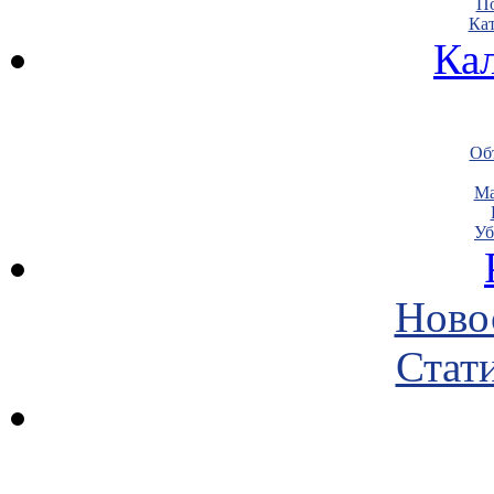
По
Кат
Ка
Объ
Ма
Уб
Ново
Стати