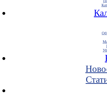
По
Кат
Ка
Объ
Ма
Уб
Ново
Стати