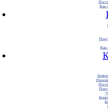
Пост
Как 
Поку
Как 
К
Нефтя
Произв
Пост
Поку
"
Комп
К