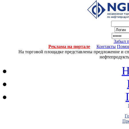
Забыл 
Реклама на портале
Контакты
Помо
На торговой площадке представлены предложение и спро
нефтепродукты
Н
Г
Пре