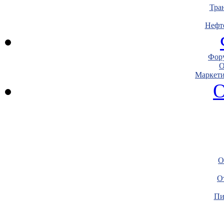
Тра
Нефт
Фору
О
Маркети
О
О
О
Пи