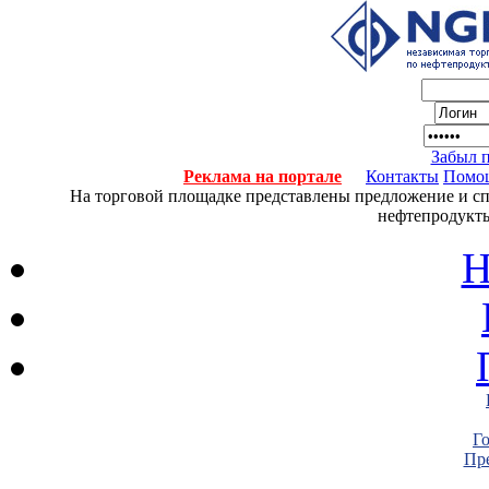
Забыл 
Реклама на портале
Контакты
Помо
На торговой площадке представлены предложение и спро
нефтепродукты
Н
Г
Пре