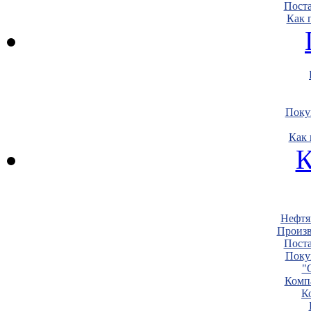
Пост
Как 
Поку
Как 
К
Нефтя
Произв
Пост
Поку
"
Комп
К