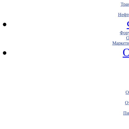
Тра
Нефт
Фору
О
Маркети
О
О
О
Пи