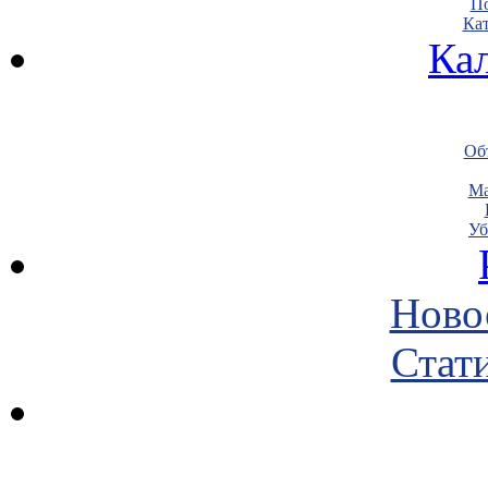
По
Кат
Ка
Объ
Ма
Уб
Ново
Стати