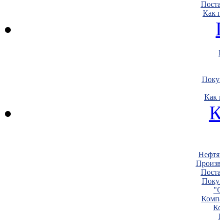
Пост
Как 
Поку
Как 
К
Нефтя
Произв
Пост
Поку
"
Комп
К