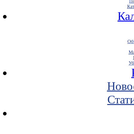
По
Кат
Ка
Объ
Ма
Уб
Ново
Стати