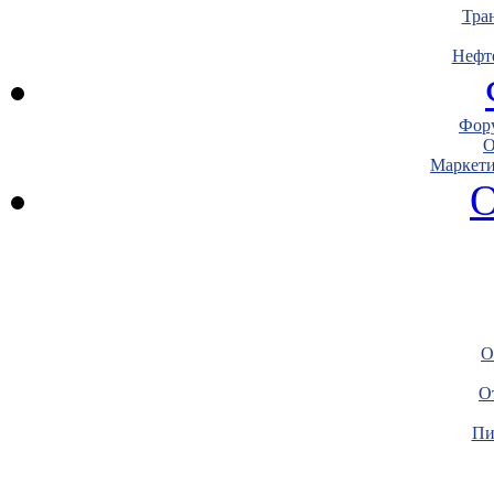
Тра
Нефт
Фору
О
Маркети
О
О
О
Пи