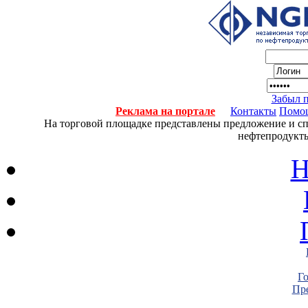
Забыл 
Реклама на портале
Контакты
Помо
На торговой площадке представлены предложение и спро
нефтепродукты
Н
Г
Пре