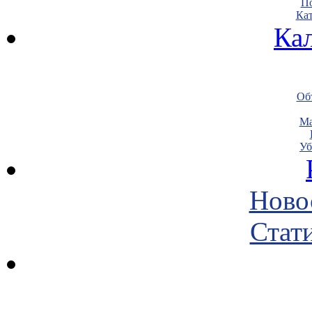
По
Кат
Ка
Объ
Ма
Уб
Ново
Стати