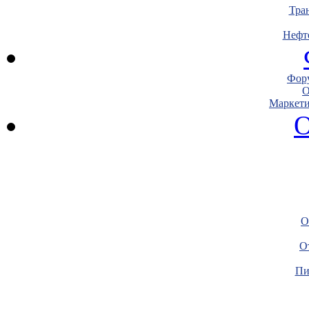
Тра
Нефт
Фору
О
Маркети
О
О
О
Пи