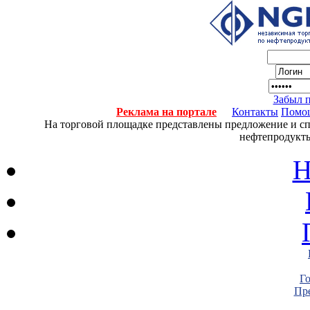
Забыл 
Реклама на портале
Контакты
Помо
На торговой площадке представлены предложение и спро
нефтепродукты
Н
Г
Пре