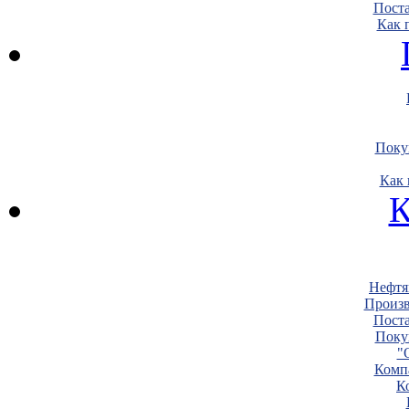
Пост
Как 
Поку
Как 
К
Нефтя
Произв
Пост
Поку
"
Комп
К