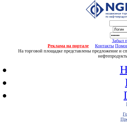
Забыл 
Реклама на портале
Контакты
Помо
На торговой площадке представлены предложение и спро
нефтепродукты
Н
Г
Пре