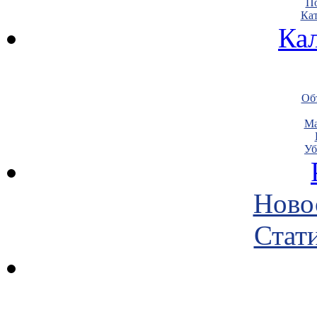
По
Кат
Ка
Объ
Ма
Уб
Ново
Стати