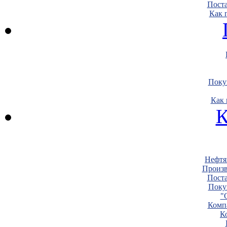
Пост
Как 
Поку
Как 
К
Нефтя
Произв
Пост
Поку
"
Комп
К