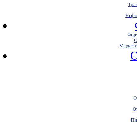
Тра
Нефт
Фору
О
Маркети
О
О
О
Пи